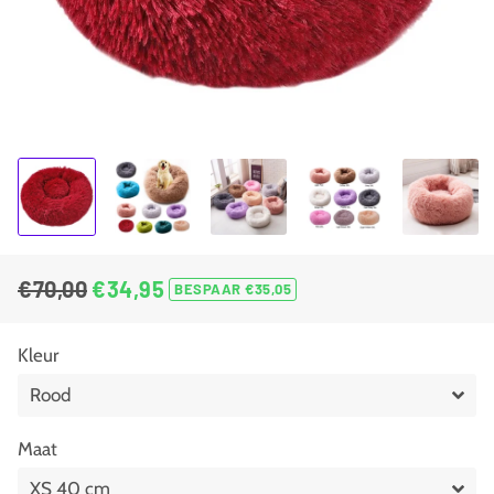
€70,00
€34,95
BESPAAR €35,05
Normale
Aanbiedingsprijs
prijs
Kleur
Maat